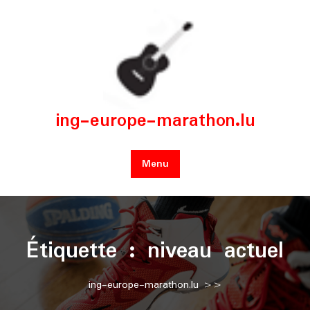
Skip
to
content
ing-europe-marathon.lu
Menu
Étiquette :
niveau actuel
ing-europe-marathon.lu
>>