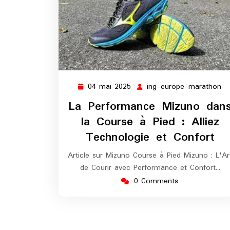
04 mai 2025
ing-europe-marathon
04
in
mai
eu
La Performance Mizuno dan
2025
ma
la Course à Pied : Alliez
Technologie et Confort
Article sur Mizuno Course à Pied Mizuno : L'Ar
de Courir avec Performance et Confort…
0 Comments