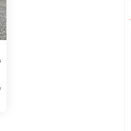
g-
rope-
s
rathon
t