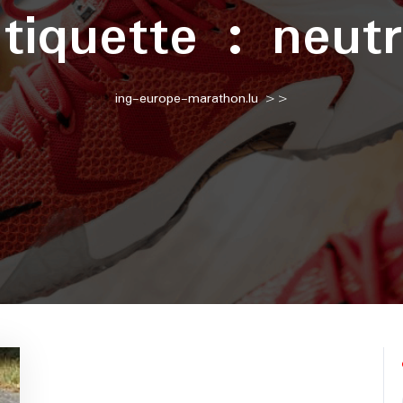
tiquette :
neut
ing-europe-marathon.lu
>>