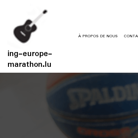
Skip
to
content
À PROPOS DE NOUS
CONTA
ing-europe-
marathon.lu