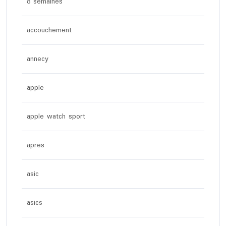
8 semaines
accouchement
annecy
apple
apple watch sport
apres
asic
asics