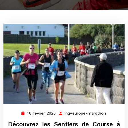
18 février 2026
ing-europe-marathon
18
ing-
février
europe-
Découvrez les Sentiers de Course à
2026
marathon