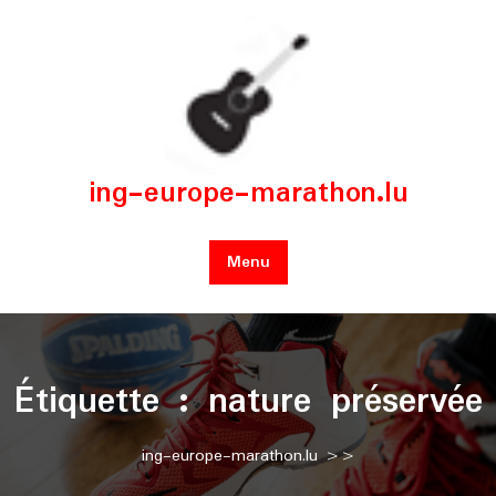
Skip
to
content
ing-europe-marathon.lu
Menu
Étiquette :
nature préservée
ing-europe-marathon.lu
>>