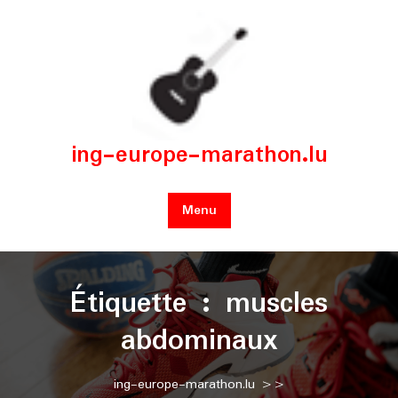
Skip
to
content
ing-europe-marathon.lu
Menu
Étiquette :
muscles
abdominaux
ing-europe-marathon.lu
>>