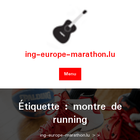
Skip
to
content
ing-europe-marathon.lu
Menu
Étiquette :
montre de
running
ing-europe-marathon.lu
>>