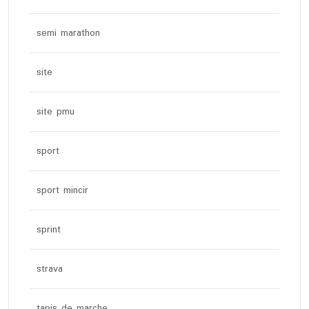
semi marathon
site
site pmu
sport
sport mincir
sprint
strava
tapis de marche