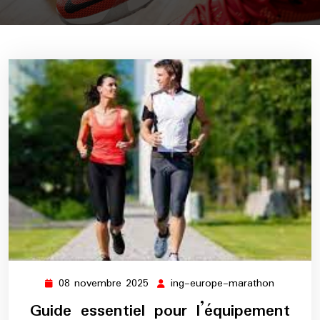
08 novembre 2025
ing-europe-marathon
08
ing-
novembre
europe-
Guide essentiel pour l’équipement
2025
maratho