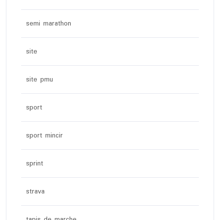
semi marathon
site
site pmu
sport
sport mincir
sprint
strava
tapis de marche