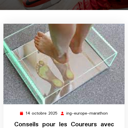
14 octobre 2025
ing-europe-marathon
14
ing-
octobre
europe-
Conseils pour les Coureurs avec
2025
marathon