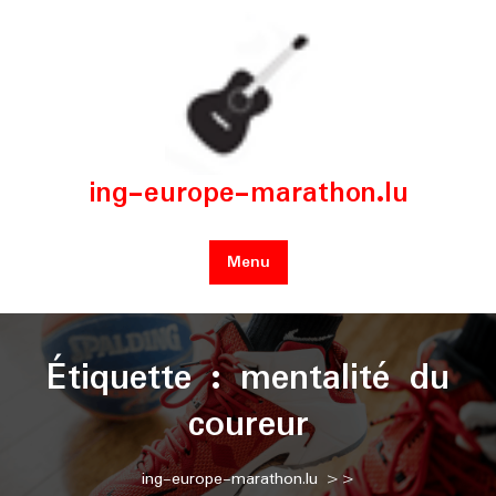
Skip
to
content
ing-europe-marathon.lu
Menu
Étiquette :
mentalité du
coureur
ing-europe-marathon.lu
>>