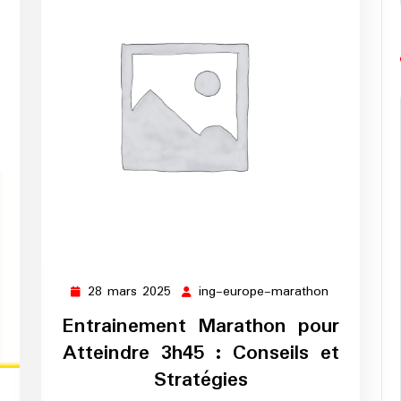
28 mars 2025
ing-europe-marathon
28
ing-
mars
europe-
Entrainement Marathon pour
2025
marathon
Atteindre 3h45 : Conseils et
Stratégies