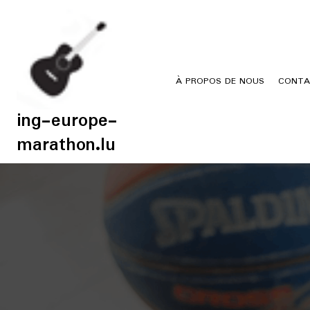
Skip
to
content
À PROPOS DE NOUS
CONTA
ing-europe-
marathon.lu