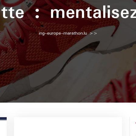
ette :
mentalise
ing-europe-marathon.lu
>>