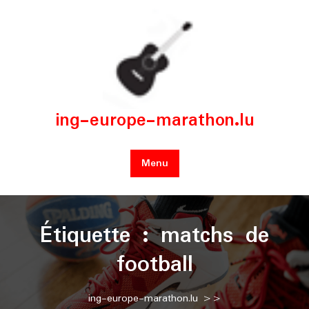
Skip
to
content
ing-europe-marathon.lu
Menu
Étiquette :
matchs de
football
ing-europe-marathon.lu
>>