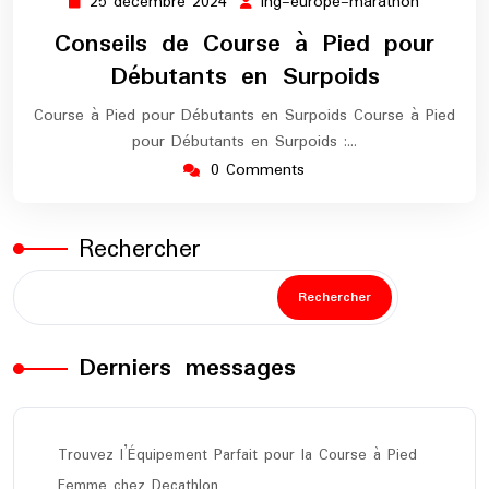
25 décembre 2024
ing-europe-marathon
25
ing-
décembre
europe-
Conseils de Course à Pied pour
2024
maratho
Débutants en Surpoids
Course à Pied pour Débutants en Surpoids Course à Pied
pour Débutants en Surpoids :…
0 Comments
Rechercher
Rechercher
Derniers messages
Trouvez l’Équipement Parfait pour la Course à Pied
Femme chez Decathlon