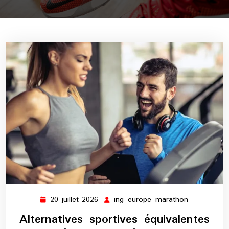
20 juillet 2026
ing-europe-marathon
20
ing-
juillet
europe-
Alternatives sportives équivalentes
2026
marathon