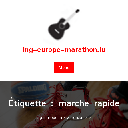
Skip
to
content
ing-europe-marathon.lu
Menu
Étiquette :
marche rapide
ing-europe-marathon.lu
>>