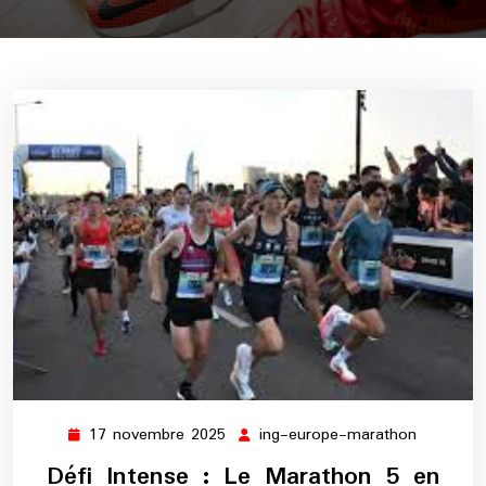
17 novembre 2025
ing-europe-marathon
17
ing-
novembre
europe-
Défi Intense : Le Marathon 5 en