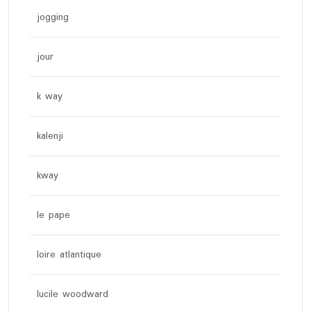
jogging
jour
k way
kalenji
kway
le pape
loire atlantique
lucile woodward