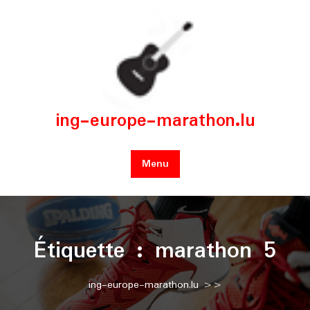
Skip
to
content
ing-europe-marathon.lu
Menu
Étiquette :
marathon 5
ing-europe-marathon.lu
>>