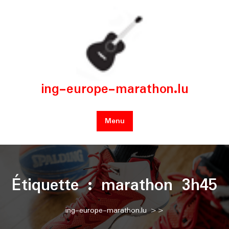
Skip
to
content
ing-europe-marathon.lu
Menu
Étiquette :
marathon 3h45
ing-europe-marathon.lu
>>