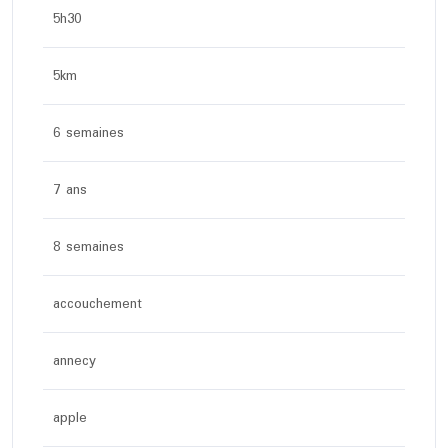
5h30
5km
6 semaines
7 ans
8 semaines
accouchement
annecy
apple