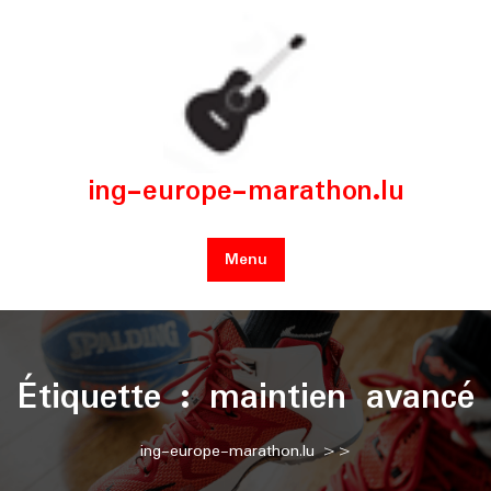
Skip
to
content
ing-europe-marathon.lu
Menu
Étiquette :
maintien avancé
ing-europe-marathon.lu
>>