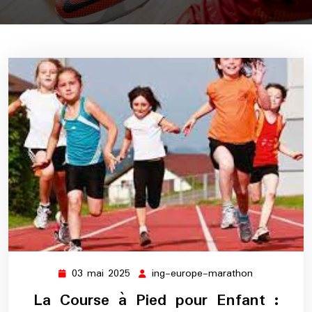
03 mai 2025
ing-europe-marathon
03
ing-
mai
europe-
La Course à Pied pour Enfant :
2025
marathon