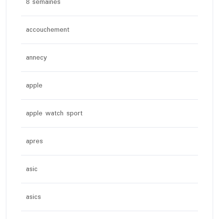
8 semaines
accouchement
annecy
apple
apple watch sport
apres
asic
asics