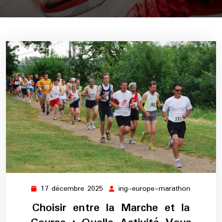
17 décembre 2025
ing-europe-marathon
17
ing-
décembre
europe-
Choisir entre la Marche et la
2025
maratho