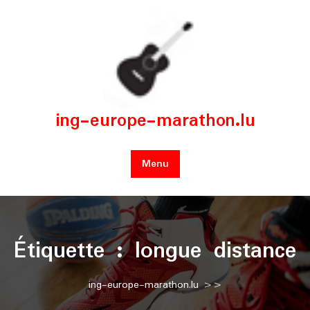
Skip
to
content
ing-europe-marathon.lu
Menu
Étiquette :
longue distance
ing-europe-marathon.lu
>>