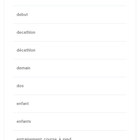
debut
decathlon
décathlon
demain
dos
enfant
enfants
entrainement course à pied