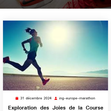
31 décembre 2024
ing-europe-marathon
31
ing-
décembre
europe-
Exploration des Joies de la Course
2024
maratho