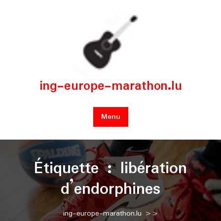
Skip
to
content
ing-europe-marathon.lu
Menu
Étiquette :
libération
d’endorphines
ing-europe-marathon.lu
>>