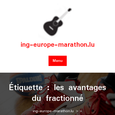
Skip
to
content
ing-europe-marathon.lu
Menu
Étiquette :
les avantages
du fractionné
ing-europe-marathon.lu
>>