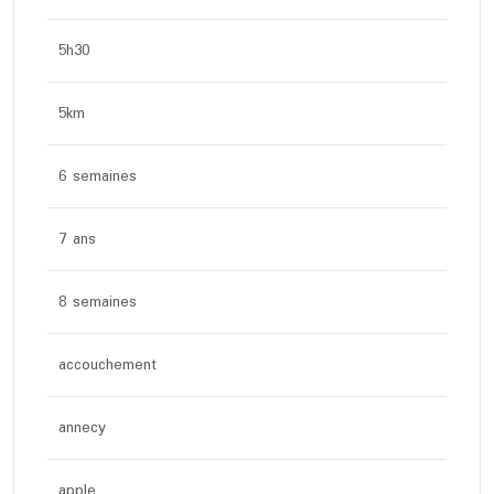
5h30
5km
6 semaines
7 ans
8 semaines
accouchement
annecy
apple