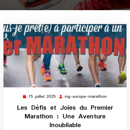
15 juillet 2025
ing-europe-marathon
15
ing-
juillet
europe-
Les Défis et Joies du Premier
2025
marathon
Marathon : Une Aventure
Inoubliable