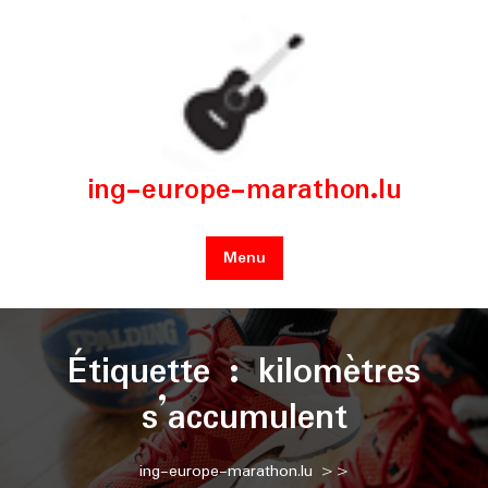
Skip
to
content
ing-europe-marathon.lu
Menu
Étiquette :
kilomètres
s’accumulent
ing-europe-marathon.lu
>>