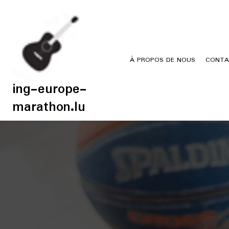
Skip
to
content
À PROPOS DE NOUS
CONTA
ing-europe-
marathon.lu