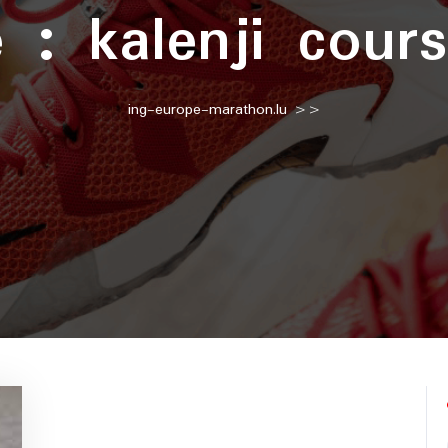
e :
kalenji cour
ing-europe-marathon.lu
>>