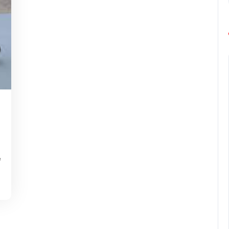
ng-
urope-
arathon
e