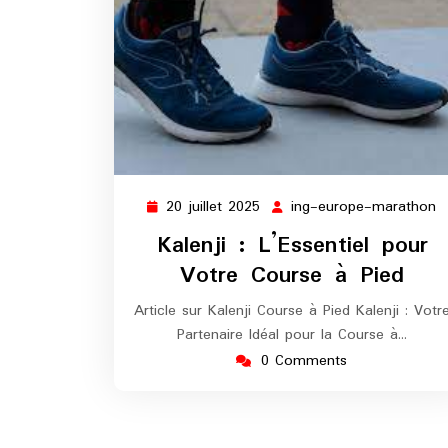
20 juillet 2025
ing-europe-marathon
20
i
juillet
e
Kalenji : L’Essentiel pour
2025
m
Votre Course à Pied
Article sur Kalenji Course à Pied Kalenji : Votr
Partenaire Idéal pour la Course à…
0 Comments