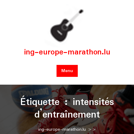
Skip
to
content
ing-europe-marathon.lu
Menu
Étiquette :
intensités
d’entraînement
ing-europe-marathon.lu
>>