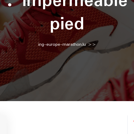
e :
imperméable
pied
ing-europe-marathon.lu
>>