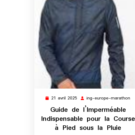
21 avril 2025
ing-europe-marathon
21
in
avril
eu
Guide de l’Imperméable
2025
m
Indispensable pour la Course
à Pied sous la Pluie