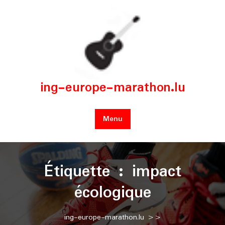
Skip
to
content
ing-europe-marathon.lu
Menu
Étiquette :
impact
écologique
ing-europe-marathon.lu
>>