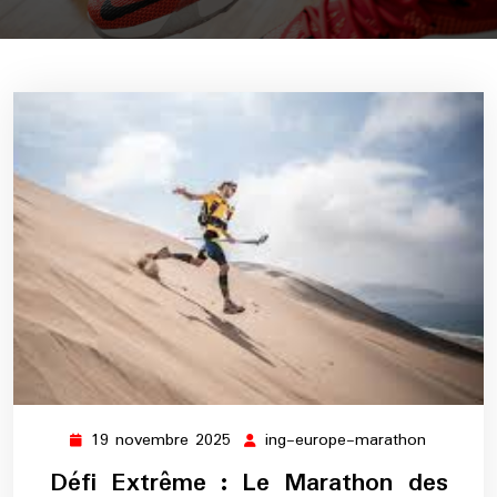
19 novembre 2025
ing-europe-marathon
19
ing-
novembre
europe-
Défi Extrême : Le Marathon des
2025
maratho