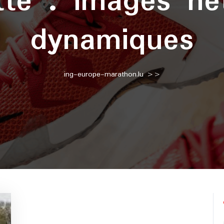
tte :
images ne
dynamiques
ing-europe-marathon.lu
>>