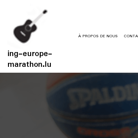
Skip
to
content
À PROPOS DE NOUS
CONTA
ing-europe-
marathon.lu