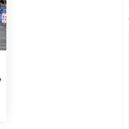
g-
rope-
rathon
e