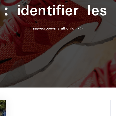
e :
identifier les
ing-europe-marathon.lu
>>