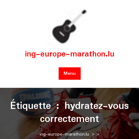
Skip
to
content
ing-europe-marathon.lu
Menu
Étiquette :
hydratez-vous
correctement
ing-europe-marathon.lu
>>