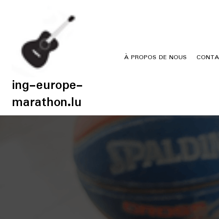
Skip
to
content
À PROPOS DE NOUS
CONTA
ing-europe-
marathon.lu