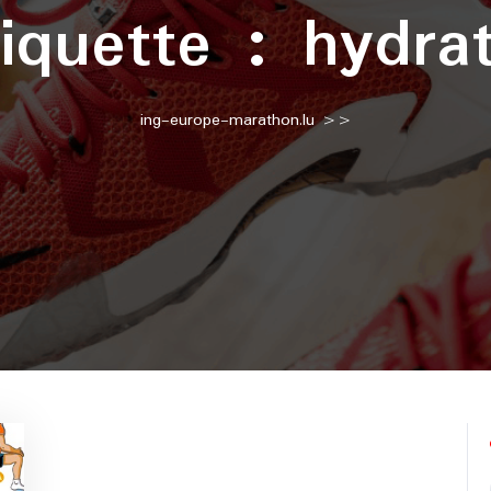
tiquette :
hydra
ing-europe-marathon.lu
>>