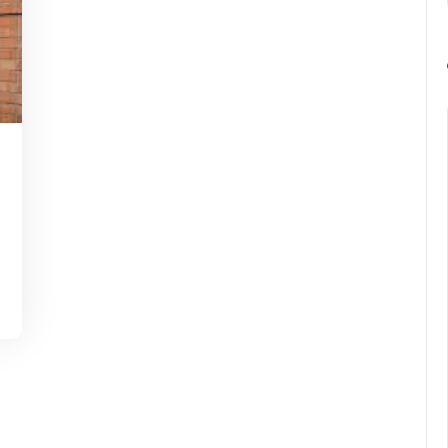
g-
rope-
rathon