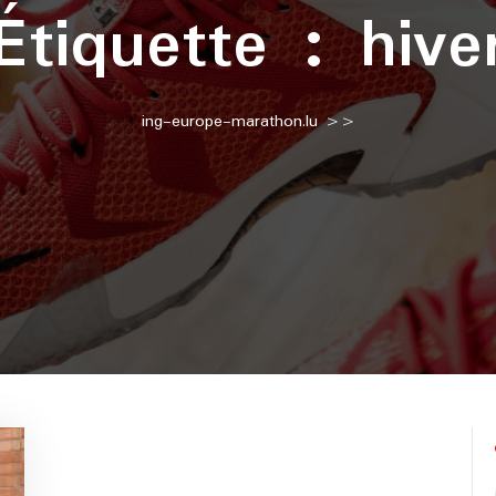
Étiquette :
hive
ing-europe-marathon.lu
>>