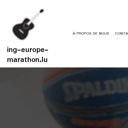
Skip
to
content
À PROPOS DE NOUS
CONTA
ing-europe-
marathon.lu