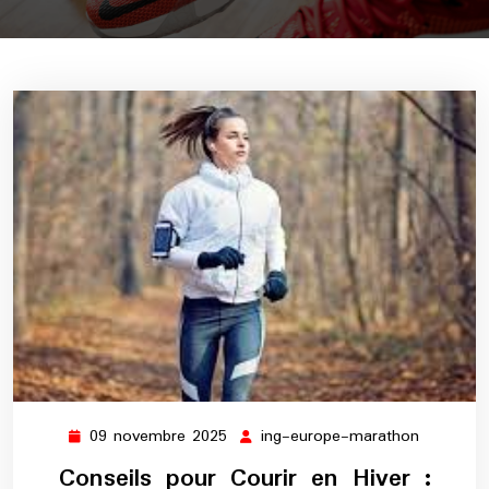
09 novembre 2025
ing-europe-marathon
09
ing-
novembre
europe-
Conseils pour Courir en Hiver :