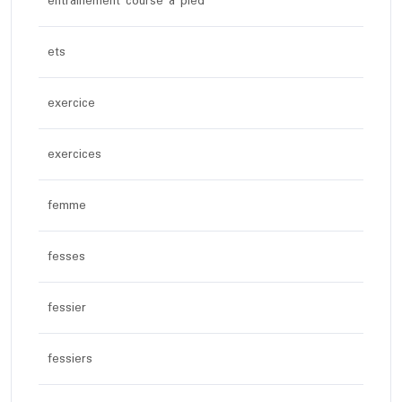
entrainement course à pied
ets
exercice
exercices
femme
fesses
fessier
fessiers