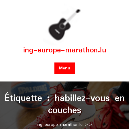
Skip
to
content
ing-europe-marathon.lu
Menu
Étiquette :
habillez-vous en
couches
ing-europe-marathon.lu
>>