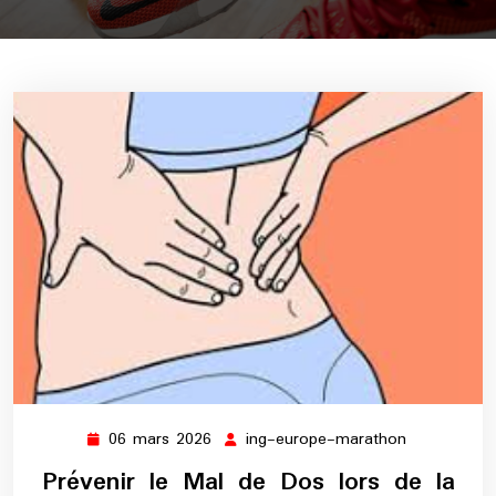
06 mars 2026
ing-europe-marathon
06
ing-
mars
europe-
Prévenir le Mal de Dos lors de la
2026
marathon