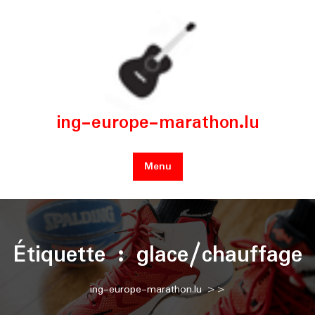
Skip
to
content
ing-europe-marathon.lu
Menu
Étiquette :
glace/chauffage
ing-europe-marathon.lu
>>