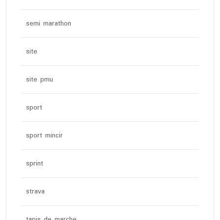
semi marathon
site
site pmu
sport
sport mincir
sprint
strava
tapis de marche