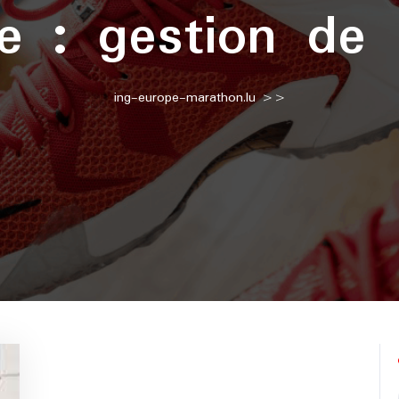
te :
gestion de l
ing-europe-marathon.lu
>>