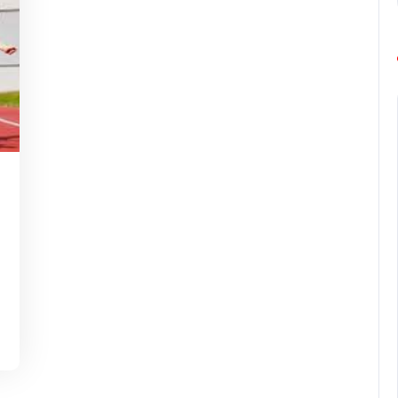
g-
rope-
rathon