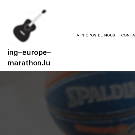
Skip
to
content
À PROPOS DE NOUS
CONTA
ing-europe-
marathon.lu