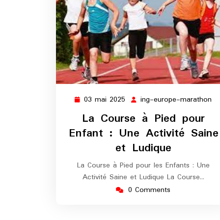
03 mai 2025
ing-europe-marathon
03
in
mai
eu
La Course à Pied pour
2025
ma
Enfant : Une Activité Saine
et Ludique
La Course à Pied pour les Enfants : Une
Activité Saine et Ludique La Course…
0 Comments