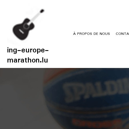
Skip
to
content
À PROPOS DE NOUS
CONTA
ing-europe-
marathon.lu