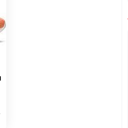
g-
rope-
d
arathon
…