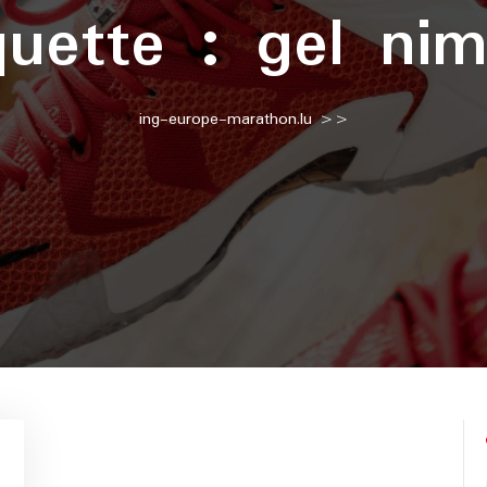
quette :
gel ni
ing-europe-marathon.lu
>>