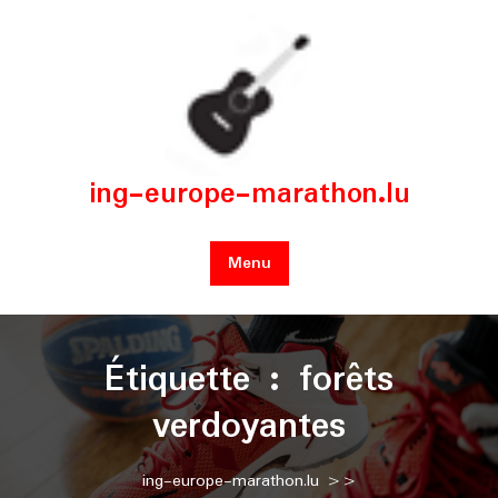
Skip
to
content
ing-europe-marathon.lu
Menu
Étiquette :
forêts
verdoyantes
ing-europe-marathon.lu
>>