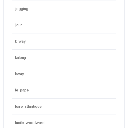
jogging
jour
k way
kalenji
kway
le pape
loire atlantique
lucile woodward