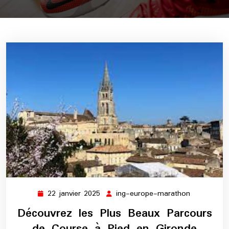
22 janvier 2025
ing-europe-marathon
22
ing-
janvier
europe-
Découvrez les Plus Beaux Parcours
2025
marathon
de Course à Pied en Gironde