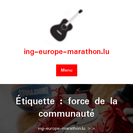
Skip
to
content
ing-europe-marathon.lu
Menu
Étiquette :
force de la
communauté
ing-europe-marathon.lu
>>