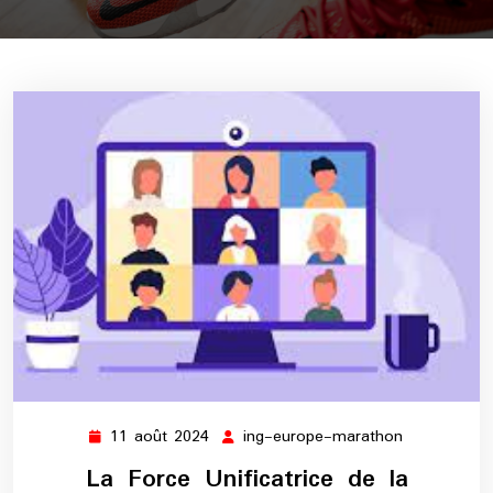
11 août 2024
ing-europe-marathon
11
ing-
août
europe-
La Force Unificatrice de la
2024
marathon