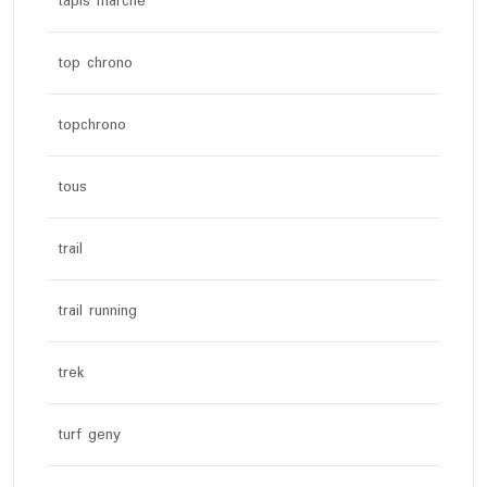
tapis marche
top chrono
topchrono
tous
trail
trail running
trek
turf geny