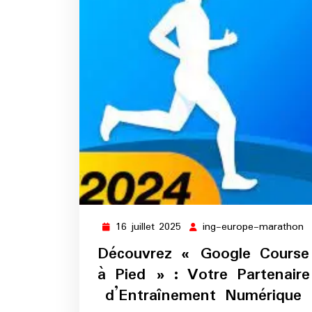
16 juillet 2025
ing-europe-marathon
16
i
juillet
e
Découvrez « Google Course
2025
m
à Pied » : Votre Partenaire
d’Entraînement Numérique