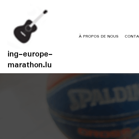
Skip
to
content
À PROPOS DE NOUS
CONTA
ing-europe-
marathon.lu