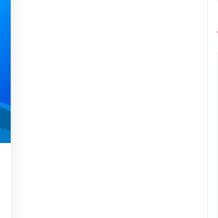
ng-
urope-
arathon