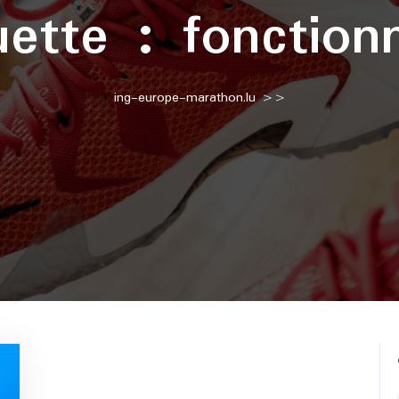
uette :
fonctionn
ing-europe-marathon.lu
>>