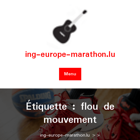
Skip
to
content
ing-europe-marathon.lu
Menu
Étiquette :
flou de
mouvement
ing-europe-marathon.lu
>>