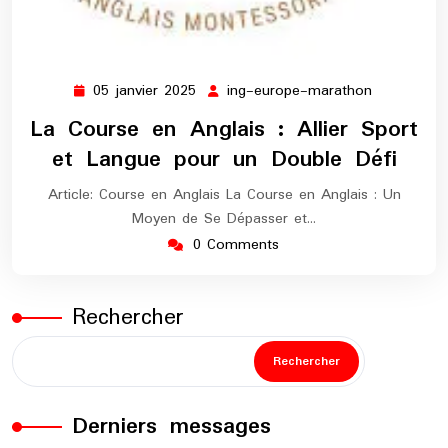
05 janvier 2025
ing-europe-marathon
05
ing-
janvier
europe-
La Course en Anglais : Allier Sport
2025
marathon
et Langue pour un Double Défi
Article: Course en Anglais La Course en Anglais : Un
Moyen de Se Dépasser et…
0 Comments
Rechercher
Rechercher
Derniers messages