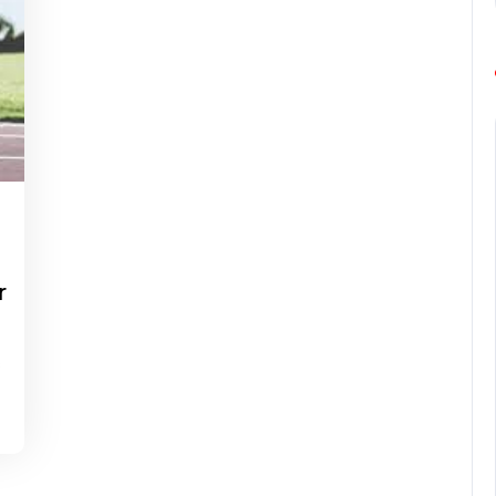
g-
rope-
rathon
r
s