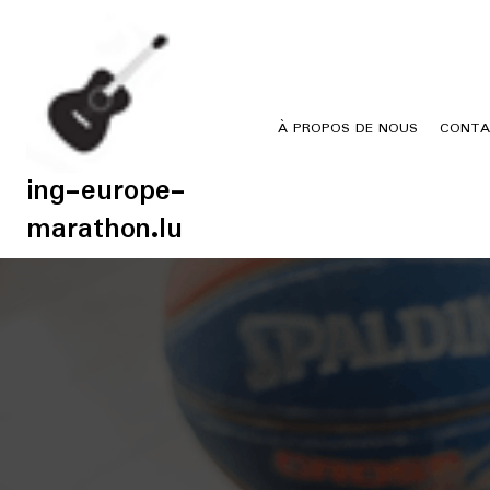
Skip
to
content
À PROPOS DE NOUS
CONTA
ing-europe-
marathon.lu