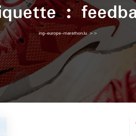
iquette :
feedb
ing-europe-marathon.lu
>>