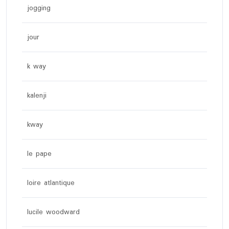
jogging
jour
k way
kalenji
kway
le pape
loire atlantique
lucile woodward