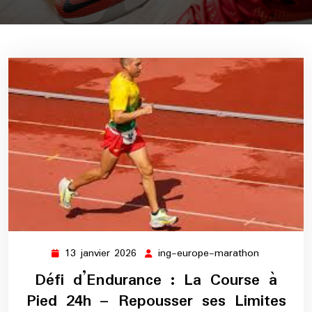
13 janvier 2026
ing-europe-marathon
13
ing-
janvier
europe-
Défi d’Endurance : La Course à
2026
marathon
Pied 24h – Repousser ses Limites