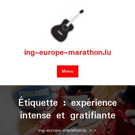
Skip
to
content
ing-europe-marathon.lu
Menu
Étiquette :
expérience
intense et gratifiante
ing-europe-marathon.lu
>>