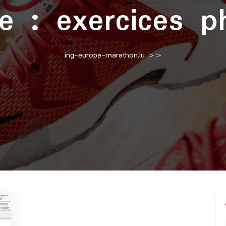
te :
exercices p
ing-europe-marathon.lu
>>