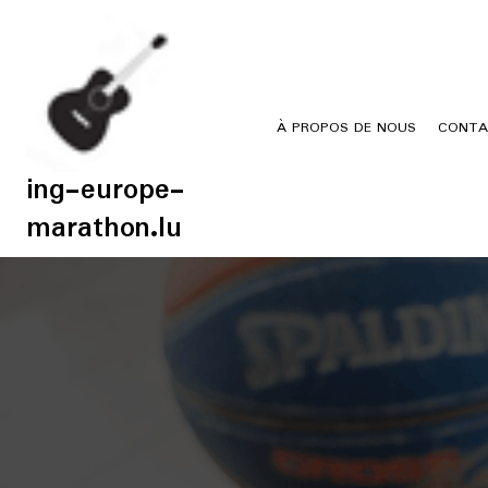
Skip
to
content
À PROPOS DE NOUS
CONTA
ing-europe-
marathon.lu