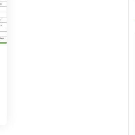
ing-
europe-
marathon