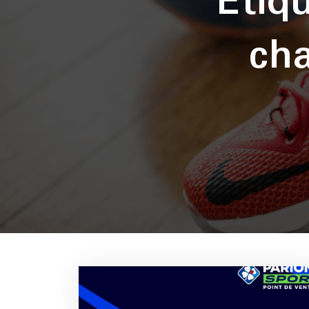
Étiq
ch