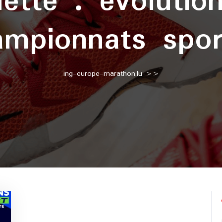
uette :
évolutio
ampionnats sport
ing-europe-marathon.lu
>>