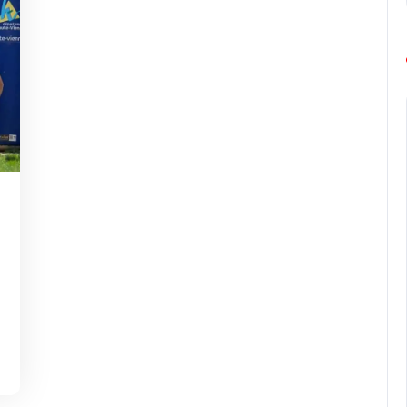
g-
rope-
rathon