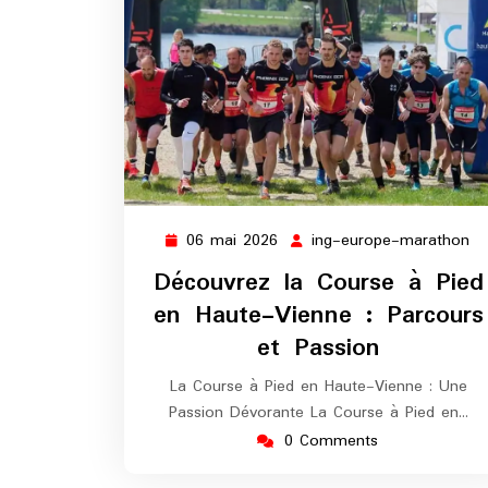
06 mai 2026
ing-europe-marathon
06
in
mai
eu
Découvrez la Course à Pied
2026
ma
en Haute-Vienne : Parcours
et Passion
La Course à Pied en Haute-Vienne : Une
Passion Dévorante La Course à Pied en…
0 Comments