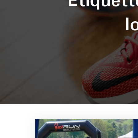
Étiquet
l