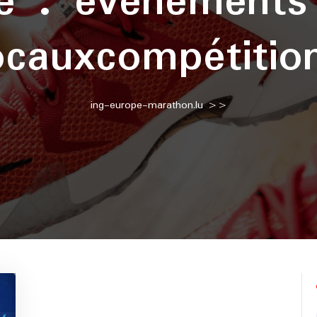
te :
événements 
ocauxcompétitio
ing-europe-marathon.lu
>>