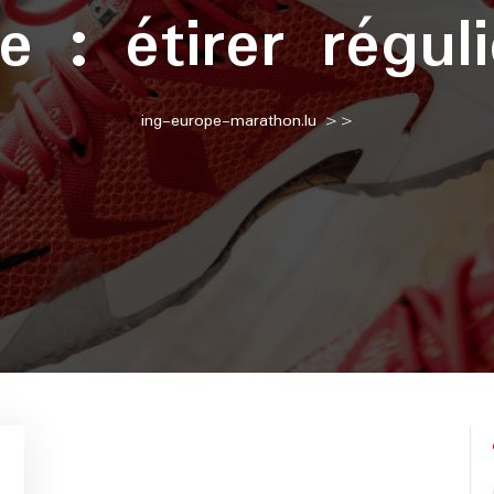
te :
étirer régul
ing-europe-marathon.lu
>>