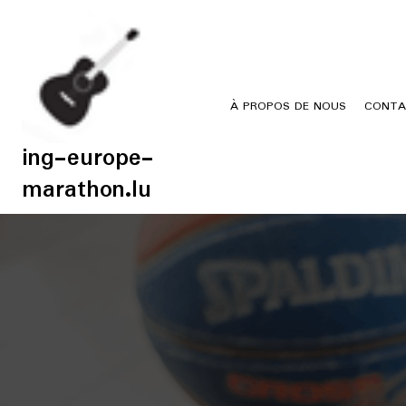
Skip
to
content
À PROPOS DE NOUS
CONTA
ing-europe-
marathon.lu