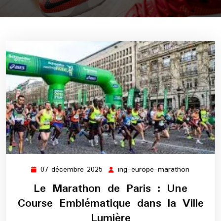
07 décembre 2025
ing-europe-marathon
07
ing-
décembre
europe-
Le Marathon de Paris : Une
2025
maratho
Course Emblématique dans la Ville
Lumière