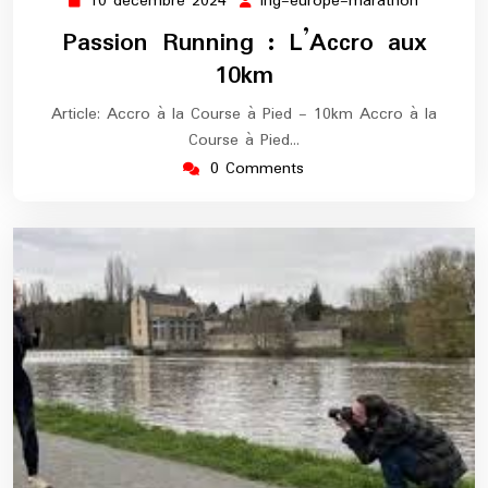
10 décembre 2024
ing-europe-marathon
10
ing-
décembre
europe-
Passion Running : L’Accro aux
2024
maratho
10km
Article: Accro à la Course à Pied - 10km Accro à la
Course à Pied…
0 Comments