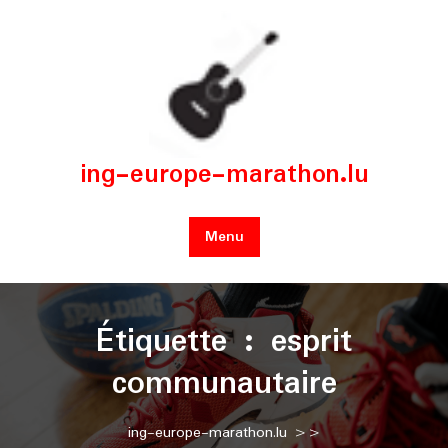
Skip
to
content
ing-europe-marathon.lu
Menu
Étiquette :
esprit
communautaire
ing-europe-marathon.lu
>>