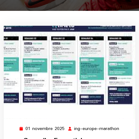
01 novembre 2025
ing-europe-marathon
01
ing-
novembre
europe-