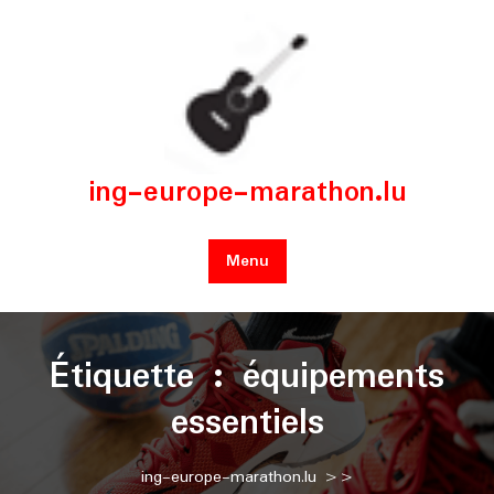
Skip
to
content
ing-europe-marathon.lu
Menu
Étiquette :
équipements
essentiels
ing-europe-marathon.lu
>>