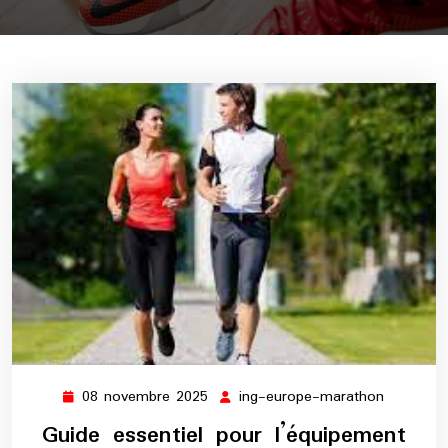
08 novembre 2025
ing-europe-marathon
08
ing-
novembre
europe-
Guide essentiel pour l’équipement
2025
maratho