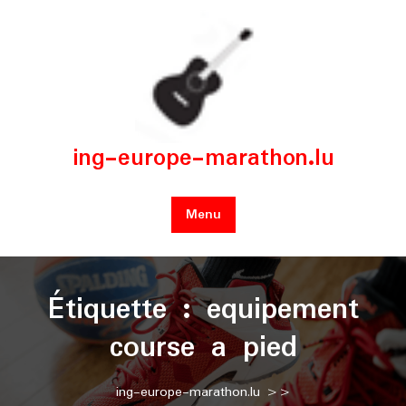
Skip
to
content
ing-europe-marathon.lu
Menu
Étiquette :
equipement
course a pied
ing-europe-marathon.lu
>>