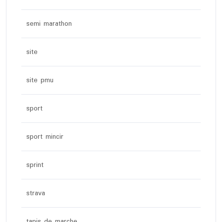
semi marathon
site
site pmu
sport
sport mincir
sprint
strava
tapis de marche