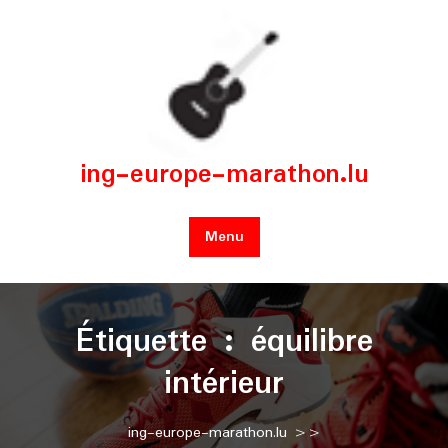
Skip
to
content
ing-europe-marathon.lu
Menu
Étiquette :
équilibre
intérieur
ing-europe-marathon.lu
>>