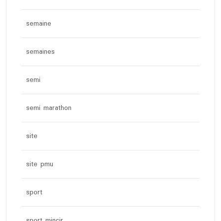
semaine
semaines
semi
semi marathon
site
site pmu
sport
sport mincir