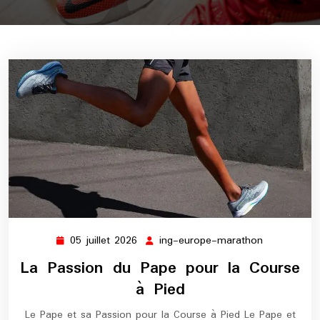
05 juillet 2026
ing-europe-marathon
05
ing-
juillet
europe-
La Passion du Pape pour la Course
2026
marathon
à Pied
Le Pape et sa Passion pour la Course à Pied Le Pape et