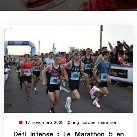
17 novembre 2025
ing-europe-marathon
17
ing-
novembre
europe-
Défi Intense : Le Marathon 5 en