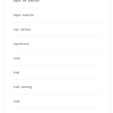
tapis de marche
tapis marche
top chrono
topchrono
tous
trail
trail running
trek