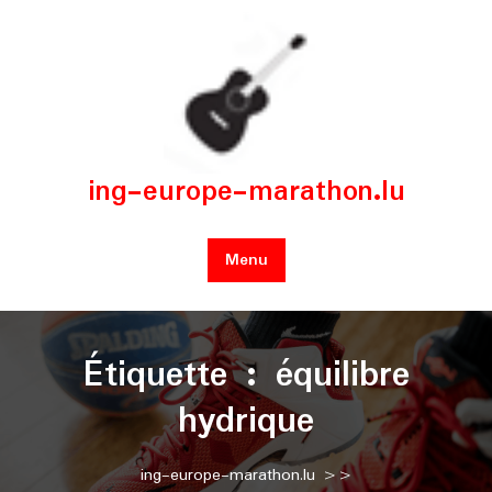
Skip
to
content
ing-europe-marathon.lu
Menu
Étiquette :
équilibre
hydrique
ing-europe-marathon.lu
>>