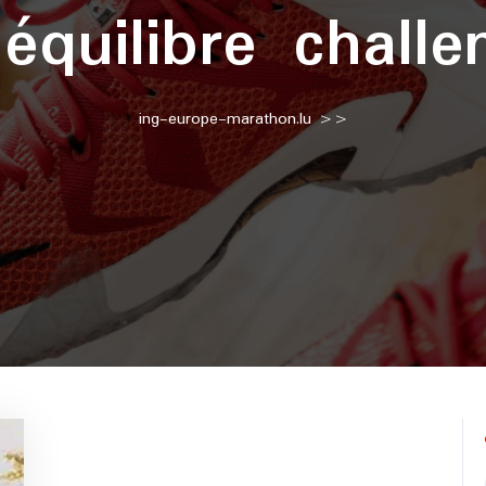
:
équilibre challe
ing-europe-marathon.lu
>>