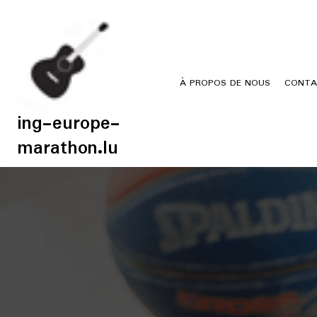
Skip
to
content
À PROPOS DE NOUS
CONTA
ing-europe-
marathon.lu