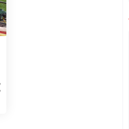
g-
urope-
arathon
e
e