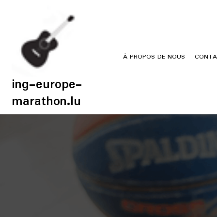
Skip
to
content
À PROPOS DE NOUS
CONTA
ing-europe-
marathon.lu