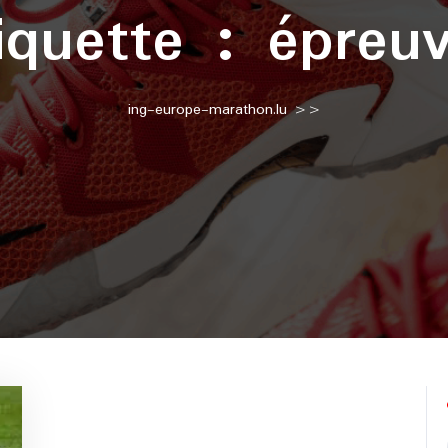
iquette :
épreu
ing-europe-marathon.lu
>>