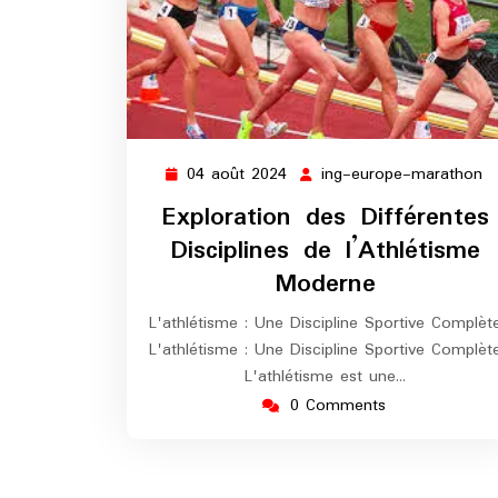
04 août 2024
ing-europe-marathon
04
in
août
e
Exploration des Différentes
2024
m
Disciplines de l’Athlétisme
Moderne
L'athlétisme : Une Discipline Sportive Complèt
L'athlétisme : Une Discipline Sportive Complèt
L'athlétisme est une…
0 Comments