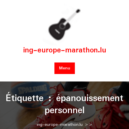
Skip
to
content
ing-europe-marathon.lu
Menu
Étiquette :
épanouissement
personnel
ing-europe-marathon.lu
>>